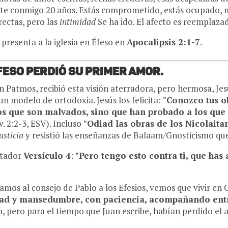
nte conmigo 20 años. Estás comprometido, estás ocupado, ma
rectas, pero las
intimidad
Se ha ido. El afecto es reemplaza
 presenta a la iglesia en Éfeso en
Apocalipsis 2:1-7
.
 Éfeso perdió su primer amor.
n Patmos, recibió esta visión aterradora, pero hermosa, Jes
 un modelo de ortodoxia. Jesús los felicita:
"Conozco tus ob
s que son malvados, sino que han probado a los que 
. 2:2-3, ESV). Incluso
"Odiad las obras de los Nicolaitan
usticia
y resistió las enseñanzas de Balaam/Gnosticismo que
stador
Versículo 4
:
"Pero tengo esto contra ti, que ha
mos al consejo de Pablo a los Efesios, vemos que vivir en C
ad y mansedumbre, con paciencia, acompañando entr
ia, pero para el tiempo que Juan escribe, habían perdido e