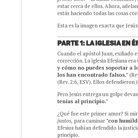
estar cerca de ellos. Ahora, adela
estás haciendo todas las cosas cor
Esta es la imagen exacta que Jesús
Parte 1: La Iglesia en
Cuando el apóstol Juan, exiliado e
corrección. La iglesia Efesiana era
y cómo no puedes soportar a lo
los han encontrado falsos."
(Rev
(Rev. 2:6, ESV). Ellos defendieron
j
Pero Jesús entrega un golpe deva
tenías al principio."
¿Qué fue este primer amor? Si mira
juntos,
para caminar
"con humild
Efesios habían defendido la justic
principio.