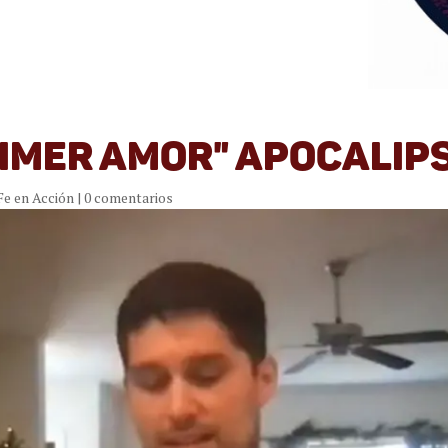
rimer amor" Apocalipsi
Fe en Acción
|
0 comentarios