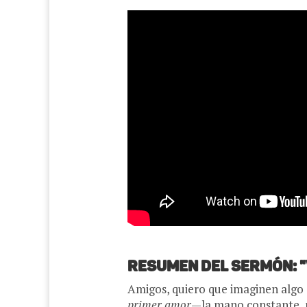
Resumen del Sermón: "
Amigos, quiero que imaginen algo
primer amor
—la mano constante, no