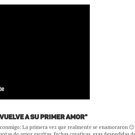
Vuelve a su primer amor"
 conmigo: La primera vez que realmente se enamoraron 🙂
tas de amor escritas, fechas creativas, esas despedidas de