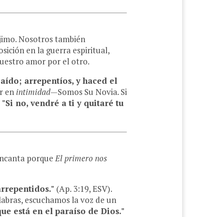
ójimo. Nosotros también
ción en la guerra espiritual,
uestro amor por el otro.
aído; arrepentíos, y haced el
or en
intimidad
—Somos Su Novia. Si
:
"Si no, vendré a ti y quitaré tu
 encanta porque
El primero nos
arrepentidos."
(Ap. 3:19, ESV).
abras, escuchamos la voz de un
ue está en el paraíso de Dios."