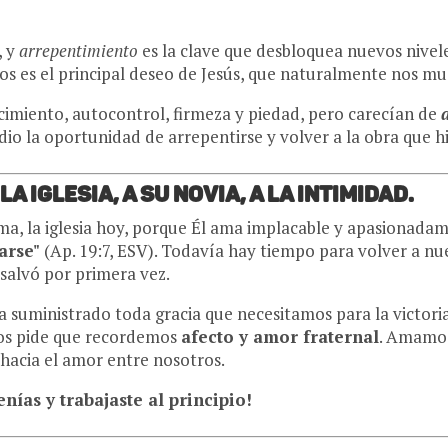
, y
arrepentimiento
es la clave que desbloquea nuevos nivel
ros es el principal deseo de Jesús, que naturalmente nos m
ocimiento, autocontrol, firmeza y piedad, pero carecían de
dio la oportunidad de arrepentirse y volver a la obra que hi
a Iglesia, a su novia, a la intimidad.
ma, la iglesia hoy, porque Él ama implacable y apasionadam
arse"
(Ap. 19:7, ESV). Todavía hay tiempo para volver a nu
 salvó por primera vez.
a suministrado toda gracia que necesitamos para la victor
 nos pide que recordemos
afecto y amor fraternal
. Amamos
acia el amor entre nosotros.
nías y trabajaste al principio!