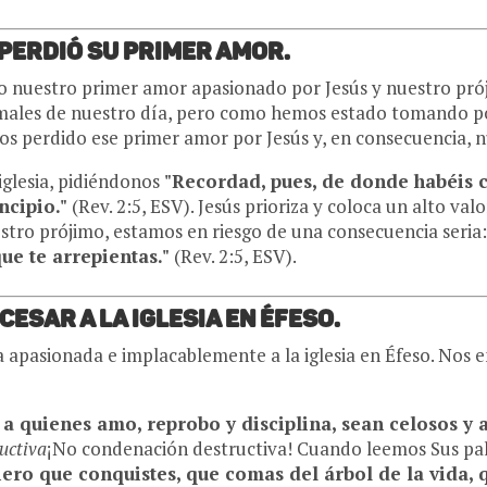
y perdió su primer amor.
do nuestro primer amor apasionado por Jesús y nuestro pr
 males de nuestro día, pero como hemos estado tomando posi
s perdido ese primer amor por Jesús y, en consecuencia, n
 iglesia, pidiéndonos
"Recordad, pues, de donde habéis c
ncipio."
(Rev. 2:5, ESV). Jesús prioriza y coloca un alto val
tro prójimo, estamos en riesgo de una consecuencia seria
ue te arrepientas."
(Rev. 2:5, ESV).
cesar a la Iglesia en Éfeso.
a apasionada e implacablemente a la iglesia en Éfeso. Nos
 a quienes amo, reprobo y disciplina, sean celosos y 
ructiva
¡No condenación destructiva! Cuando leemos Sus pal
ero que conquistes, que comas del árbol de la vida, q