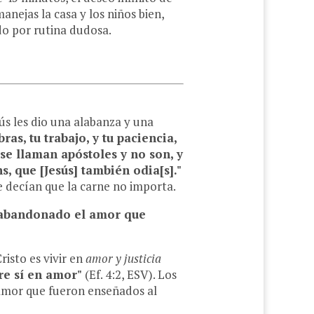
nejas la casa y los niños bien,
do por rutina dudosa.
ús les dio una alabanza y una
ras, tu trabajo, y tu paciencia,
se llaman apóstoles y no son, y
s, que [Jesús] también odia[s]."
 decían que la carne no importa.
s abandonado el amor que
risto es vivir en
amor y justicia
e sí en amor"
(Ef. 4:2, ESV). Los
l amor que fueron enseñados al