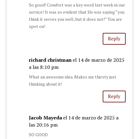
So good! Comfort was a key word last week in our
service! It was so evident that He was saying “you
think it serves you well, but it does not!” You are
spot on!
Reply
richard christman
el 14 de marzo de 2025
a las 8:10 pm
What an awesome idea. Makes me thirsty just
thinking about it!
Reply
Jacob Mayeda
el 14 de marzo de 2025 a
las 20:16 pm
SO GOOD