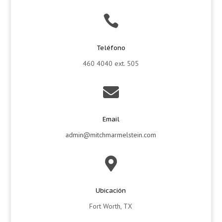

Teléfono
460 4040 ext. 505

Email
admin@mitchmarmelstein.com

Ubicación
Fort Worth, TX